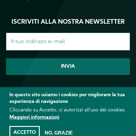
ISCRIVITI ALLA NOSTRA NEWSLETTER
In questo sito usiamo i cookies per migliorare la tua
esperienza di navigazione
Facebook
Instagram
YouTube
Cliccando su Accetto, ci autorizzi all'uso dei cookies.
Maggiori informazioni
© 2026 CANNA - Tutti i diritti riservati
Limitazione di responsabilità
Informativa
ACCETTO
NO, GRAZIE
sulla privacy
Cookies