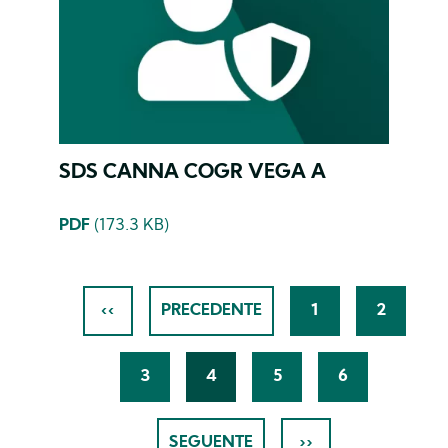
SDS CANNA COGR VEGA A
PDF
(173.3 KB)
Pagination
‹‹
PRECEDENTE
1
2
FIRST
PREVIOUS
PAGINA
PAGINA
PAGE
PAGE
3
4
5
6
PAGINA
CURRENT
PAGINA
PAGINA
PAGE
SEGUENTE
››