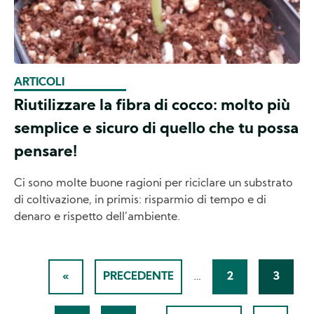
ARTICOLI
Riutilizzare la fibra di cocco: molto più
semplice e sicuro di quello che tu possa
pensare!
Ci sono molte buone ragioni per riciclare un substrato
di coltivazione, in primis: risparmio di tempo e di
denaro e rispetto dell’ambiente.
Pagination
«
PRECEDENTE
…
2
3
FIRST
PREVIOUS
PAGINA
CURRE
PAGE
PAGE
PAGE