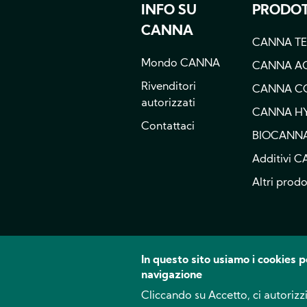
INFO SU
PRODOT
p
CANNA
CANNA T
Mondo CANNA
CANNA A
Rivenditori
CANNA C
autorizzati
CANNA H
Contattaci
BIOCANN
Additivi 
Altri prodo
In questo sito usiamo i cookies p
navigazione
Cliccando su Accetto, ci autorizzi