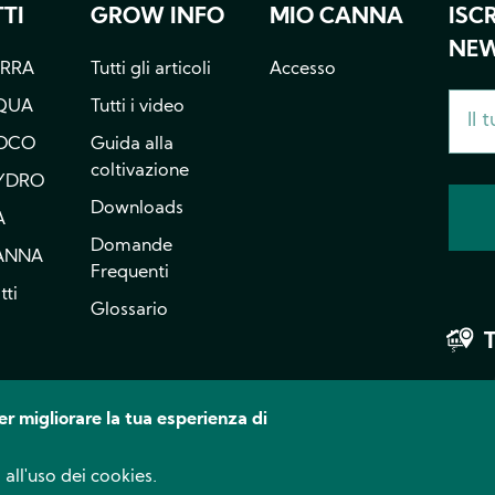
TI
GROW INFO
MIO CANNA
ISC
NEW
ERRA
Tutti gli articoli
Accesso
QUA
Tutti i video
OCO
Guida alla
coltivazione
YDRO
Downloads
A
Domande
CANNA
Frequenti
tti
Glossario
er migliorare la tua esperienza di
Facebook
Instagram
YouTube
 all'uso dei cookies.