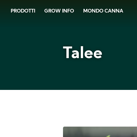
Skip
PRODOTTI
GROW INFO
MONDO CANNA
to
main
content
Talee
Talee