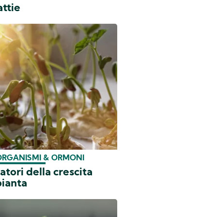
ttie
ORGANISMI & ORMONI
latori della crescita
pianta