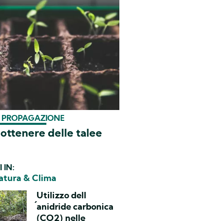
& PROPAGAZIONE
ttenere delle talee
I IN:
atura & Clima
Utilizzo dell
´anidride carbonica
(CO2) nelle