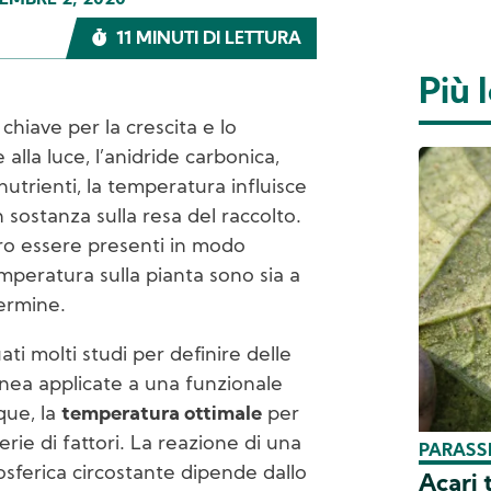
MBRE 2, 2020
11 MINUTI DI LETTURA
Più l
hiave per la crescita e lo
 alla luce, l’anidride carbonica,
i nutrienti, la temperatura influisce
in sostanza sulla resa del raccolto.
ero essere presenti in modo
temperatura sulla pianta sono sia a
ermine.
ti molti studi per definire delle
nea applicate a una funzionale
que, la
temperatura ottimale
per
ie di fattori. La reazione di una
PARASSI
sferica circostante dipende dallo
Acari 