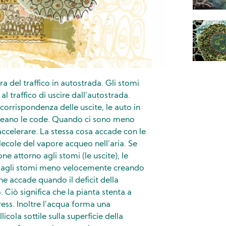
 del traffico in autostrada. Gli stomi
l traffico di uscire dall’autostrada.
orrispondenza delle uscite, le auto in
 creano le code. Quando ci sono meno
ò accelerare. La stessa cosa accade con le
lecole del vapore acqueo nell’aria. Se
e attorno agli stomi (le uscite), le
dagli stomi meno velocemente creando
he accade quando il deficit della
 Ciò significa che la pianta stenta a
ress. Inoltre l’acqua forma una
cola sottile sulla superficie della