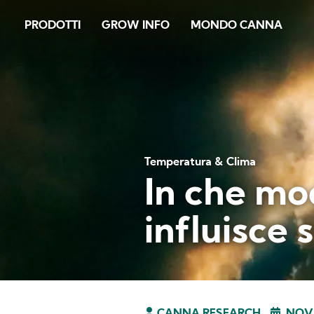
Skip
PRODOTTI
GROW INFO
MONDO CANNA
to
main
content
Temperatura & Clima
In che mo
influisce 