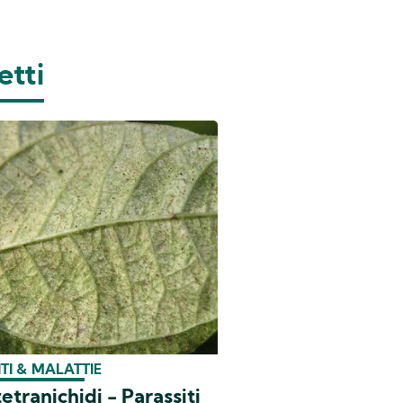
etti
TI & MALATTIE
tetranichidi - Parassiti