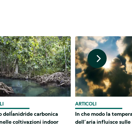
LI
ARTICOLI
o dell´anidride carbonica
In che modo la temper
elle coltivazioni indoor
dell’aria influisce sull