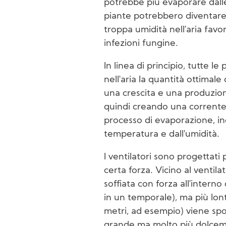
potrebbe più evaporare dalle
piante potrebbero diventare 
troppa umidità nell'aria favo
infezioni fungine.
In linea di principio, tutte l
nell'aria la quantità ottima
una crescita e una produzione
quindi creando una corrente
processo di evaporazione, i
temperatura e dall'umidità.
I ventilatori sono progettati
certa forza. Vicino al ventil
soffiata con forza all'intern
in un temporale), ma più lon
metri, ad esempio) viene spo
grande ma molto più dolceme