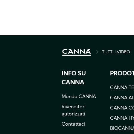
TUTTI I VIDEO
BREADCRU
INFO SU
PRODOT
CANNA
CANNA T
Mondo CANNA
CANNA A
Rivenditori
CANNA C
autorizzati
CANNA H
Contattaci
BIOCANN