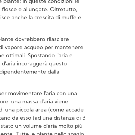
 piante: in queste condizioni le
flosce e allungate. Oltretutto,
risce anche la crescita di muffe e
e piante dovrebbero rilasciare
le di vapore acqueo per mantenere
 ottimali. Spostando l'aria e
 d'aria incoraggerà questo
ndipendentemente dalla
 per movimentare l'aria con una
atore, una massa d'aria viene
o di una piccola area (come accade
tano da esso (ad una distanza di 3
stato un volume d'aria molto più
nte. Tutte le piante nello spazio