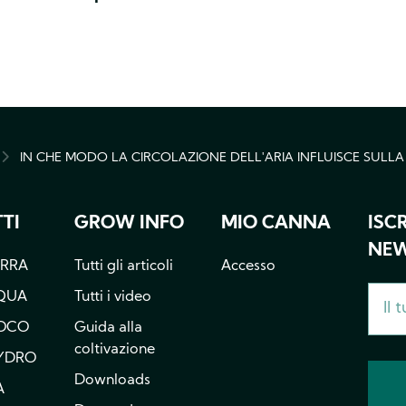
IN CHE MODO LA CIRCOLAZIONE DELL'ARIA INFLUISCE SULLA
MB
TI
GROW INFO
MIO CANNA
ISC
NEW
ERRA
Tutti gli articoli
Accesso
QUA
Tutti i video
OCO
Guida alla
coltivazione
YDRO
Downloads
A