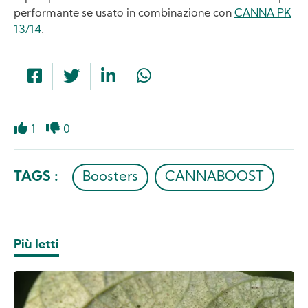
performante se usato in combinazione con
CANNA PK
13/14
.
1
0
Like
Dislike
TAGS :
Boosters
CANNABOOST
Più letti