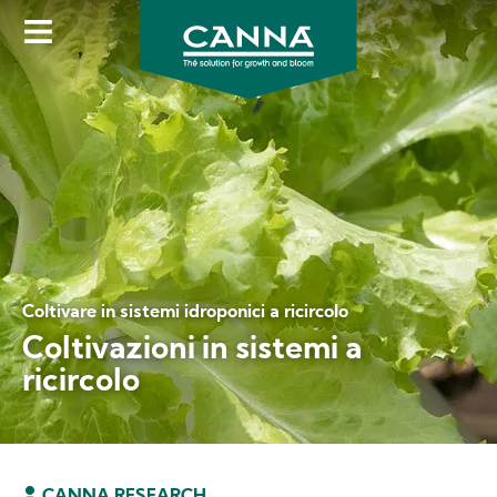
Skip
to
main
content
Coltivare in sistemi idroponici a ricircolo
Coltivazioni in sistemi a
ricircolo