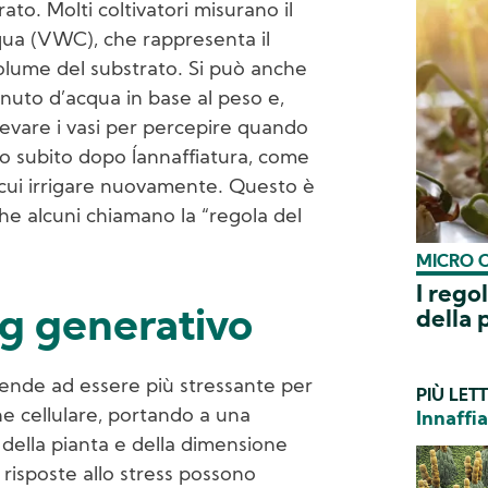
to. Molti coltivatori misurano il
ua (VWC), che rappresenta il
olume del substrato. Si può anche
enuto d’acqua in base al peso e,
levare i vasi per percepire quando
so subito dopo l´annaffiatura, come
cui irrigare nuovamente. Questo è
che alcuni chiamano la “regola del
MICRO 
I rego
ng generativo
della 
 tende ad essere più stressante per
PIÙ LETT
ne cellulare, portando a una
Innaffi
della pianta e della dimensione
e risposte allo stress possono