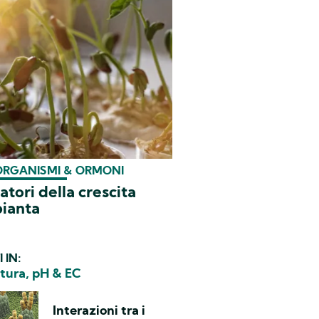
ORGANISMI & ORMONI
latori della crescita
pianta
I IN:
atura, pH & EC
Interazioni tra i