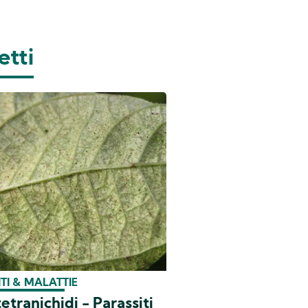
etti
TI & MALATTIE
tetranichidi - Parassiti