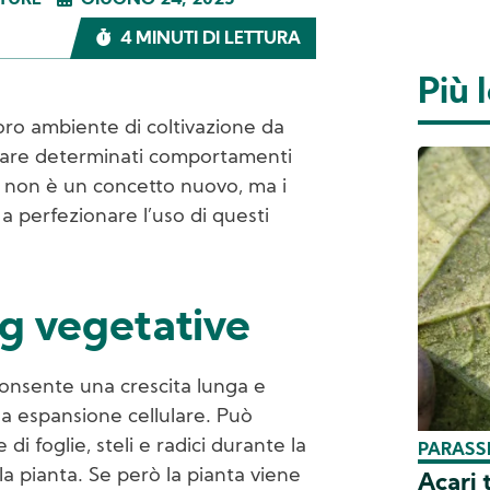
TURE
GIUGNO 24, 2025
4 MINUTI DI LETTURA
Più l
 loro ambiente di coltivazione da
giare determinati comportamenti
ng non è un concetto nuovo, ma i
a perfezionare l’uso di questi
ng vegetative
 consente una crescita lunga e
sua espansione cellulare. Può
di foglie, steli e radici durante la
PARASSI
lla pianta. Se però la pianta viene
Acari 