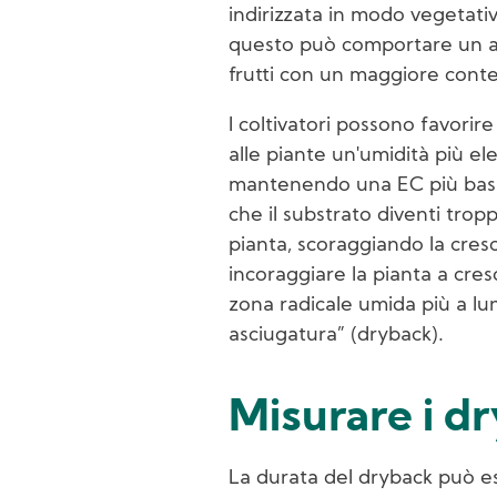
indirizzata in modo vegetativo
questo può comportare un au
frutti con un maggiore cont
I coltivatori possono favorir
alle piante un'umidità più e
mantenendo una EC più bassa
che il substrato diventi tropp
pianta, scoraggiando la cresc
incoraggiare la pianta a cre
zona radicale umida più a lu
asciugatura” (dryback).
Misurare i d
La durata del dryback può e