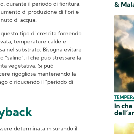
, durante il periodo di fioritura,
& Mala
mento di produzione di fiori e
enuto di acqua.
e questo tipo di crescita fornendo
levata, temperature calde e
 nel substrato. Bisogna evitare
o “salino”, il che può stressare la
ita vegetativa. Si puó
scere rigogliosa mantenendo la
ngo o riducendo il “periodo di
TEMPER
In ch
ryback
dell’a
ssere determinata misurando il