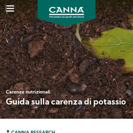
Skip
to
main
content
Carenze nutrizionali
Guida sulla carenza di potassio