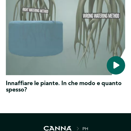
e
pH
dell’acqua
&
assorbita
EC
dalla
pianta
sono
aspetti
essenziali
p
Innaffiare le piante. In che modo e quanto
spesso?
BREADCRUMB
PH