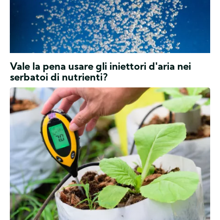
include
CANNA
FLUSH,
CANNACURE,
CANNA
pH
Negli
+,
Vale la pena usare gli iniettori d'aria nei
ultimi
pH
serbatoi di nutrienti?
anni,
-
abbiamo
Innaffiatura,
e
assistito
i
pH
ad
Mononutrienti.
&
un
EC
aumento
considerevole
dell'uso
di