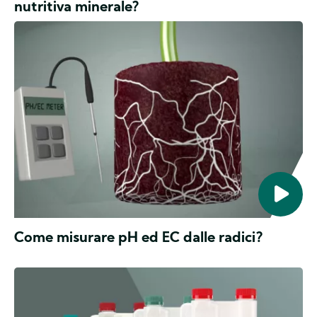
nutritiva minerale?
Innaffiatura,
pH
&
EC
Come misurare pH ed EC dalle radici?
Oltre
Read
agli
more
additivi,
about
ci